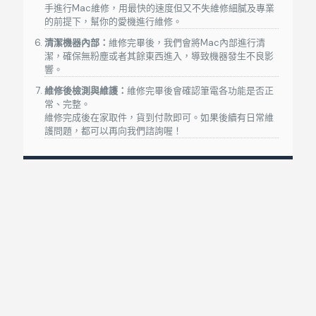
手進行Mac維修，用最快的速度但又不失維修細膩及專業
MacBook Pro Retina(Type-C)
A2159
13吋
20
的前提下，幫你的愛機進行維修。
MacBook Pro Retina(Type-C)
A2289
13吋
20
清潔機器內部：
維修完畢後，我們會將Mac內部進行清
潔，確保無粉塵或者其餘東西進入，導致機器發生不良影
MacBook Pro Retina(Type-C)
A2251
13吋
20
響。
維修後檢測與維護：
維修完畢後會確認筆電各功能是否正
MacBook Pro Retina(Type-C)
A1707
15吋
20
常、完整。
維修完成後在家取件，貨到付款即可。如果後續有日常維
MacBook Pro Retina(Type-C)
A1990
15吋
20
護問題，都可以再向我們諮詢喔！
MacBook Pro Retina(Type-C)
A2141
16吋
MacBook Air (M1, 2020)
A2337
13吋
MacBook Pro (M1, 2020)
A2338
13吋
iMac(厚)
A1311
21吋
20
iMac(厚)
A1312
27吋
20
Mac維修PTT疑問排解
iMac Retina
A1418
21吋
2012
MacBook維修Q&A