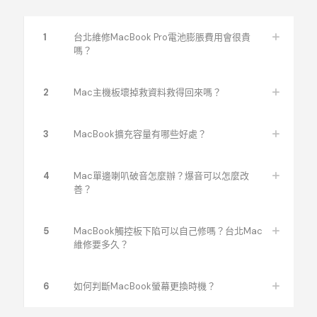
iMac Retina
A1418
21吋
2
iMac Retina
A2438(M1)
24吋
1
台北維修MacBook Pro電池膨脹費用會很貴
嗎？
iMac Retina
A1419
27吋
2
iMac Retina
A1419
27吋
13
2
Mac主機板壞掉救資料救得回來嗎？
3
MacBook擴充容量有哪些好處？
4
Mac單邊喇叭破音怎麼辦？爆音可以怎麼改
善？
5
MacBook觸控板下陷可以自己修嗎？台北Mac
維修要多久？
6
如何判斷MacBook螢幕更換時機？