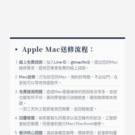
Repair Process
MacBook Air Retina
A1932
13吋
20
MacBook Air Retina
A2179
13吋
MacBook Pro
A1278
13吋
20
MacBook Pro
A1286
15吋
20
Apple Mac送修流程：
MacBook Pro
A1297
17吋
20
線上免費諮詢：
加入
Line ID：@macfix
後，提出您的Mac
MacBook Pro Retina
A1502
13吋
20
維修需求，提供您專業免費的線上諮詢。
Mac送修：
打包好您的Mac，預約好時間，不必出門，在
MacBook Pro Retina
A1398
15吋
2
家就可以等待快遞取件。
MacBook
A1534
12吋
2
免費檢測問題：
造成Mac需要維修的原因有非常多，症狀
也都有所不同，黃同學會進行詳細檢查，確保故障根本問
MacBook Pro Retina(Type-C)
A1708
13吋
20
題。
一到三天內工程師會與您聯繫，並回報進度。
MacBook Pro Retina(Type-C)
A1706
13吋
20
回覆報價：
依照客製化的需求以及您機件的狀況，工程師
會給您報價，同意後則進行Mac/MacBook維修。
MacBook Pro Retina(Type-C)
A1989
13吋
20
解決核心問題：
測試後確定故障、壞掉原因，就會即刻著