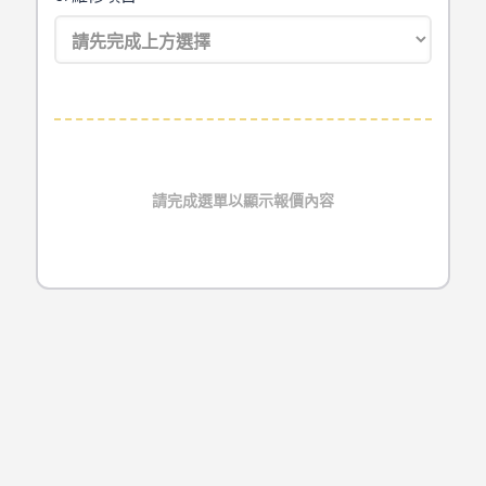
請完成選單以顯示報價內容
種類
型號
尺寸
MacBook Air
A1369
11吋
20
MacBook Air
A1465
11吋
2
MacBook Air
A1370
13吋
20
台北Mac維修流程
MacBook Air
A1466
13吋
20