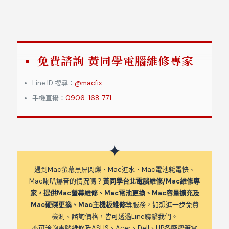
免費諮詢 黃同學電腦維修專家
Line ID 搜尋：
@macfix
手機直撥：
0906-168-771
遇到Mac螢幕黑屏閃爍、Mac進水、Mac電池耗電快、
Mac喇叭爆音的情況嗎？
黃同學台北電腦維修/Mac維修專
家，提供Mac螢幕維修、Mac電池更換、Mac容量擴充及
Mac硬碟更換、Mac主機板維修
等服務，如想進一步免費
檢測、諮詢價格，皆可透過Line聯繫我們。
亦可洽詢電腦維修及ASUS、Acer、Dell、HP各廠牌筆電