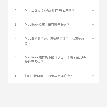
iMac Retina
A1419
27吋
13
2
Mac主機板壞掉救資料救得回來嗎？
3
MacBook擴充容量有哪些好處？
4
Mac單邊喇叭破音怎麼辦？爆音可以怎麼改
善？
5
MacBook觸控板下陷可以自己修嗎？台北Mac
維修要多久？
6
如何判斷MacBook螢幕更換時機？
最新電腦維修資訊