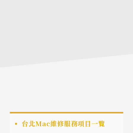
為您選購的零組件都嚴謹把關，組裝一台電腦的配件保固
期、維修狀況有任何問題交給電腦組裝推薦商家解決即可，
處理相對簡單省事。
黃同學Mac維修項目
Mac Services
台北Mac維修服務項目一覽