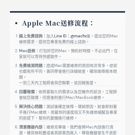
MacBook Pro
A1278
13吋
20
MacBook Pro
A1286
15吋
20
Apple Mac送修流程：
MacBook Pro
A1297
17吋
20
線上免費諮詢：
加入
Line ID：@macfix
後，提出您的Mac
MacBook Pro Retina
A1502
13吋
20
維修需求，提供您專業免費的線上諮詢。
Mac送修：
打包好您的Mac，預約好時間，不必出門，在
MacBook Pro Retina
A1398
15吋
2
家就可以等待快遞取件。
MacBook
A1534
12吋
2
免費檢測問題：
造成Mac需要維修的原因有非常多，症狀
也都有所不同，黃同學會進行詳細檢查，確保故障根本問
MacBook Pro Retina(Type-C)
A1708
13吋
20
題。
一到三天內工程師會與您聯繫，並回報進度。
MacBook Pro Retina(Type-C)
A1706
13吋
20
回覆報價：
依照客製化的需求以及您機件的狀況，工程師
會給您報價，同意後則進行Mac/MacBook維修。
MacBook Pro Retina(Type-C)
A1989
13吋
20
解決核心問題：
測試後確定故障、壞掉原因，就會即刻著
手進行Mac維修，用最快的速度但又不失維修細膩及專業
MacBook Pro Retina(Type-C)
A2159
13吋
20
的前提下，幫你的愛機進行維修。
MacBook Pro Retina(Type-C)
A2289
13吋
20
清潔機器內部：
維修完畢後，我們會將Mac內部進行清
潔，確保無粉塵或者其餘東西進入，導致機器發生不良影