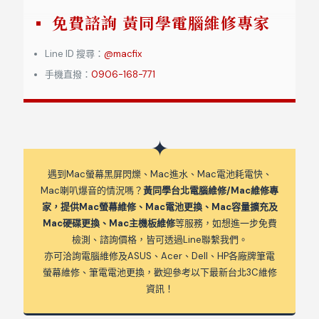
免費諮詢 黃同學電腦維修專家
Line ID 搜尋：
@macfix
手機直撥：
0906-168-771
遇到Mac螢幕黑屏閃爍、Mac進水、Mac電池耗電快、
Mac喇叭爆音的情況嗎？
黃同學台北電腦維修/Mac維修專
家，提供Mac螢幕維修、Mac電池更換、Mac容量擴充及
Mac硬碟更換、Mac主機板維修
等服務，如想進一步免費
檢測、諮詢價格，皆可透過Line聯繫我們。
亦可洽詢電腦維修及ASUS、Acer、Dell、HP各廠牌筆電
螢幕維修、筆電電池更換，歡迎參考以下最新台北3C維修
資訊！