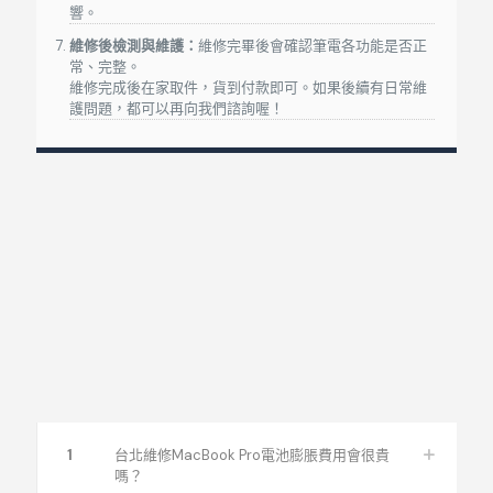
MacBook Pro Retina(Type-C)
A2251
13吋
20
響。
維修後檢測與維護：
維修完畢後會確認筆電各功能是否正
MacBook Pro Retina(Type-C)
A1707
15吋
20
常、完整。
維修完成後在家取件，貨到付款即可。如果後續有日常維
MacBook Pro Retina(Type-C)
A1990
15吋
20
護問題，都可以再向我們諮詢喔！
MacBook Pro Retina(Type-C)
A2141
16吋
MacBook Air (M1, 2020)
A2337
13吋
MacBook Pro (M1, 2020)
A2338
13吋
iMac(厚)
A1311
21吋
20
iMac(厚)
A1312
27吋
20
Mac維修PTT疑問排解
iMac Retina
A1418
21吋
2012
MacBook維修Q&A
iMac Retina
A1418
21吋
2
iMac Retina
A2438(M1)
24吋
1
台北維修MacBook Pro電池膨脹費用會很貴
嗎？
iMac Retina
A1419
27吋
2