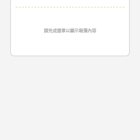
請完成選單以顯示報價內容
種類
型號
尺寸
MacBook Air
A1369
11吋
20
MacBook Air
A1465
11吋
2
MacBook Air
A1370
13吋
20
台北Mac維修流程
MacBook Air
A1466
13吋
20
Repair Process
MacBook Air Retina
A1932
13吋
20
MacBook Air Retina
A2179
13吋