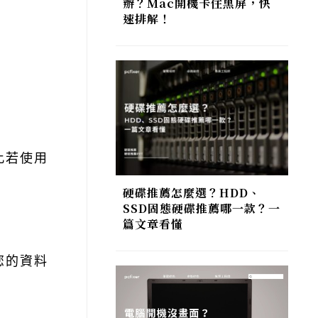
辦？Mac開機卡住黑屏，快
速排解！
此若使用
硬碟推薦怎麼選？HDD、
SSD固態硬碟推薦哪一款？一
篇文章看懂
您的資料