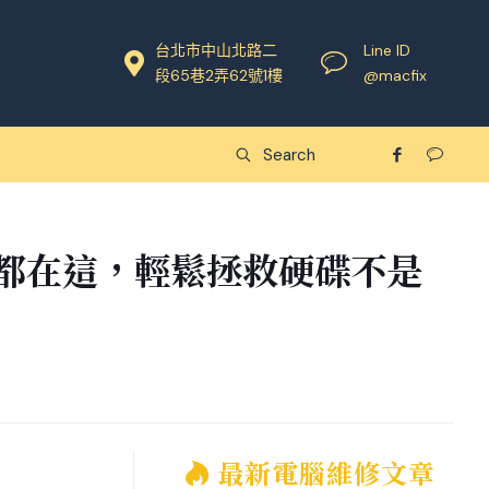
台北市中山北路二
Line ID
段65巷2弄62號1樓
@macfix
都在這，輕鬆拯救硬碟不是
最新電腦維修文章