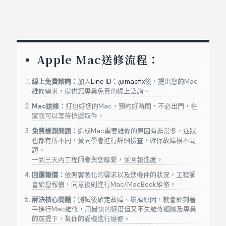
MacBook Air Retina
A2179
13吋
MacBook Pro
A1278
13吋
20
MacBook Pro
A1286
15吋
20
Apple Mac送修流程：
MacBook Pro
A1297
17吋
20
線上免費諮詢：
加入
Line ID：@macfix
後，提出您的Mac
MacBook Pro Retina
A1502
13吋
20
維修需求，提供您專業免費的線上諮詢。
Mac送修：
打包好您的Mac，預約好時間，不必出門，在
MacBook Pro Retina
A1398
15吋
2
家就可以等待快遞取件。
MacBook
A1534
12吋
2
免費檢測問題：
造成Mac需要維修的原因有非常多，症狀
也都有所不同，黃同學會進行詳細檢查，確保故障根本問
MacBook Pro Retina(Type-C)
A1708
13吋
20
題。
一到三天內工程師會與您聯繫，並回報進度。
MacBook Pro Retina(Type-C)
A1706
13吋
20
回覆報價：
依照客製化的需求以及您機件的狀況，工程師
會給您報價，同意後則進行Mac/MacBook維修。
MacBook Pro Retina(Type-C)
A1989
13吋
20
解決核心問題：
測試後確定故障、壞掉原因，就會即刻著
手進行Mac維修，用最快的速度但又不失維修細膩及專業
MacBook Pro Retina(Type-C)
A2159
13吋
20
的前提下，幫你的愛機進行維修。