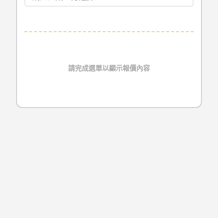
請完成選單以顯示報價內容
種類
型號
尺寸
MacBook Air
A1369
11吋
20
MacBook Air
A1465
11吋
2
MacBook Air
A1370
13吋
20
台北Mac維修流程
MacBook Air
A1466
13吋
20
Repair Process
MacBook Air Retina
A1932
13吋
20