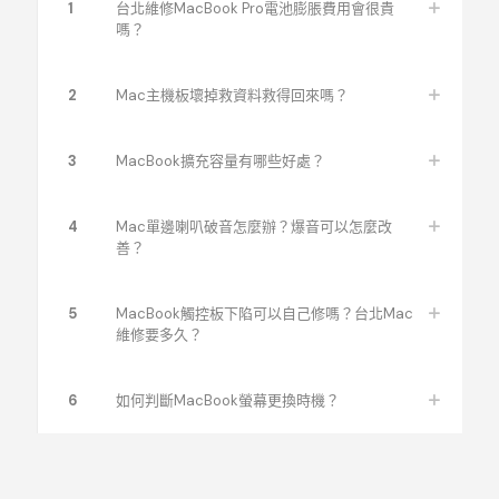
1
台北維修MacBook Pro電池膨脹費用會很貴
嗎？
iMac Retina
A1419
27吋
2
iMac Retina
A1419
27吋
13
2
Mac主機板壞掉救資料救得回來嗎？
3
MacBook擴充容量有哪些好處？
4
Mac單邊喇叭破音怎麼辦？爆音可以怎麼改
善？
5
MacBook觸控板下陷可以自己修嗎？台北Mac
維修要多久？
6
如何判斷MacBook螢幕更換時機？