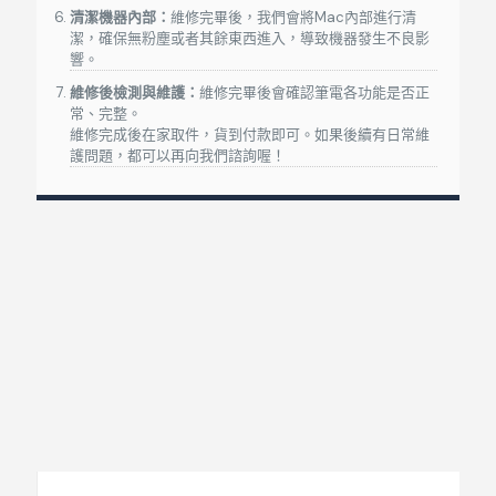
MacBook Pro Retina(Type-C)
A2289
13吋
20
清潔機器內部：
維修完畢後，我們會將Mac內部進行清
潔，確保無粉塵或者其餘東西進入，導致機器發生不良影
MacBook Pro Retina(Type-C)
A2251
13吋
20
響。
維修後檢測與維護：
維修完畢後會確認筆電各功能是否正
MacBook Pro Retina(Type-C)
A1707
15吋
20
常、完整。
維修完成後在家取件，貨到付款即可。如果後續有日常維
MacBook Pro Retina(Type-C)
A1990
15吋
20
護問題，都可以再向我們諮詢喔！
MacBook Pro Retina(Type-C)
A2141
16吋
MacBook Air (M1, 2020)
A2337
13吋
MacBook Pro (M1, 2020)
A2338
13吋
iMac(厚)
A1311
21吋
20
iMac(厚)
A1312
27吋
20
Mac維修PTT疑問排解
iMac Retina
A1418
21吋
2012
MacBook維修Q&A
iMac Retina
A1418
21吋
2
iMac Retina
A2438(M1)
24吋