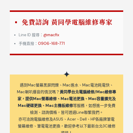
免費諮詢 黃同學電腦維修專家
Line ID 搜尋：
@macfix
手機直撥：
0906-168-771
遇到Mac螢幕黑屏閃爍、Mac進水、Mac電池耗電快、
Mac喇叭爆音的情況嗎？
黃同學台北電腦維修/Mac維修專
家，提供Mac螢幕維修、Mac電池更換、Mac容量擴充及
Mac硬碟更換、Mac主機板維修
等服務，如想進一步免費
檢測、諮詢價格，皆可透過Line聯繫我們。
亦可洽詢電腦維修及ASUS、Acer、Dell、HP各廠牌筆電
螢幕維修、筆電電池更換，歡迎參考以下最新台北3C維修
資訊！