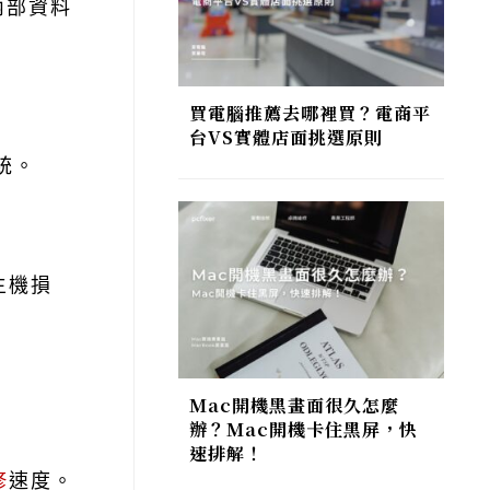
內部資料
買電腦推薦去哪裡買？電商平
台VS實體店面挑選原則
統。
主機損
Mac開機黑畫面很久怎麼
辦？Mac開機卡住黑屏，快
速排解！
修
速度。