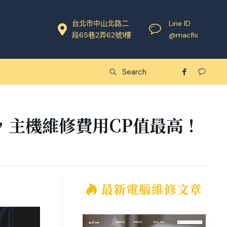
台北市中山北路二
Line ID
段65巷2弄62號1樓
@macfix
，主機維修費用CP值最高！
最新電腦維修文章