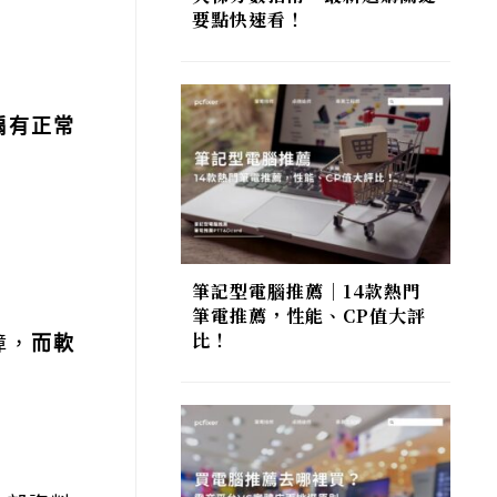
要點快速看！
扇有正常
筆記型電腦推薦｜14款熱門
筆電推薦，性能、CP值大評
比！
障，
而軟