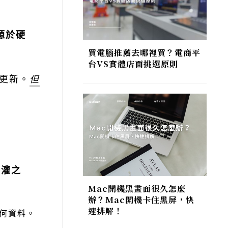
源於硬
買電腦推薦去哪裡買？電商平
台VS實體店面挑選原則
和更新。
但
重灌之
Mac開機黑畫面很久怎麼
辦？Mac開機卡住黑屏，快
速排解！
任何資料。