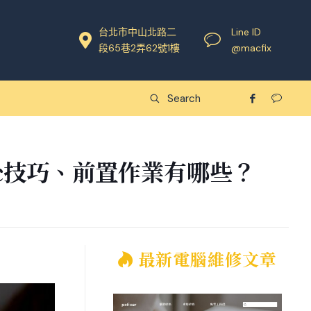
台北市中山北路二
Line ID
段65巷2弄62號1樓
@macfix
ac技巧、前置作業有哪些？
最新電腦維修文章