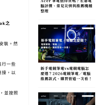
Acer 筆電值得買嗎？宏碁電
腦評價、常見災情與推薦機種
整理
ok之
行安裝。然
進行一些
新手電競筆電vs電競電腦怎
連接，以
麼選？2026電競筆電／電腦
推薦款式、購買管道一次看！
S，並按照