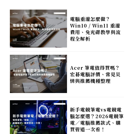
電腦重灌怎麼做？
Win10 / Win11 重灌
費用、免光碟教學與流
程全解析
Acer 筆電值得買嗎？
宏碁電腦評價、常見災
情與推薦機種整理
新手電競筆電vs電競電
腦怎麼選？2026電競筆
電／電腦推薦款式、購
買管道一次看！