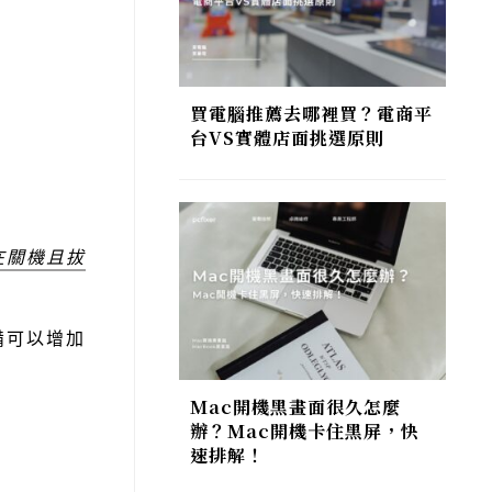
買電腦推薦去哪裡買？電商平
台VS實體店面挑選原則
在關機且拔
備可以增加
Mac開機黑畫面很久怎麼
辦？Mac開機卡住黑屏，快
速排解！