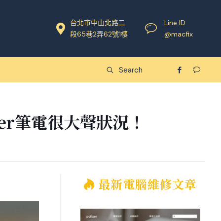
台北市中山北路二
Line ID
段65巷2弄62號1樓
@macfix
er筆電很大聲狀況！
最新電腦維修文章