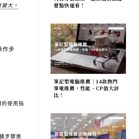
要點快速看！
音變大。
操作步
筆記型電腦推薦｜14款熱門
筆電推薦，性能、CP值大評
比！
體的使用指
根據步驟進