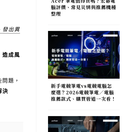
Acer 筆電值得買嗎？宏碁電
腦評價、常見災情與推薦機種
整理
、發出異
，造成風
些問題，
新手電競筆電vs電競電腦怎
解決
麼選？2026電競筆電／電腦
推薦款式、購買管道一次看！