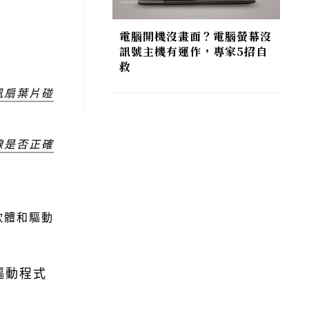
電腦開機沒畫面？電腦螢幕沒
訊號主機有運作，專家5招自
救
風扇葉片碰
線是否正確
軟體和驅動
驅動程式